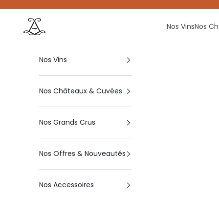
Passer au contenu
La boutique des Vins André Lurton
Nos Vins
Nos Ch
Nos Vins
Nos Châteaux & Cuvées
Nos Grands Crus
Nos Offres & Nouveautés
Nos Accessoires