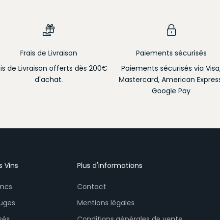
Frais de Livraison
Paiements sécurisés
ais de Livraison offerts dès 200€
Paiements sécurisés via Visa
d'achat.
Mastercard, American Express
Google Pay
s Vins
Plus d'informations
ancs
Contact
uges
Mentions légales
sés
Conditions générales de vente