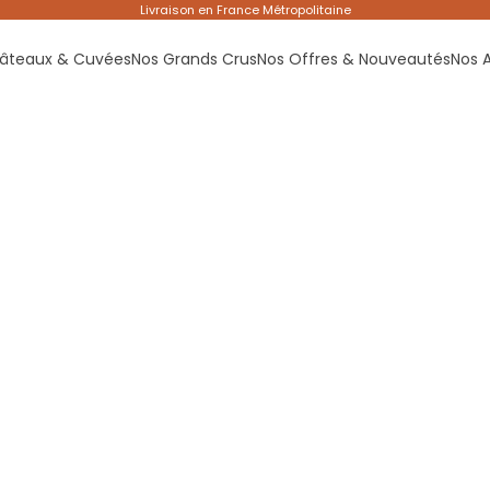
Livraison en France Métropolitaine
âteaux & Cuvées
Nos Grands Crus
Nos Offres & Nouveautés
Nos 