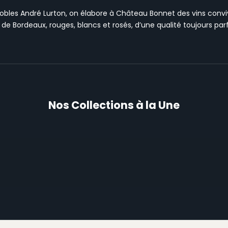
les André Lurton, on élabore à Château Bonnet des vins conviv
Bordeaux, rouges, blancs et rosés, d’une qualité toujours parfa
Nos Collections à la Une
VINS ROUGES
V
VOIR LA COLLECTION