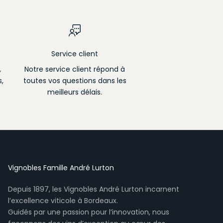
Service client
,
Notre service client répond à
,
toutes vos questions dans les
meilleurs délais.
Vignobles Famille André Lurton
Depuis 1897, les Vignobles André Lurton incarnent
l’excellence viticole à Bordeaux.
Guidés par une passion pour l’innovation, nous