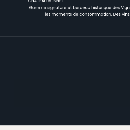
CHÂTEAU BONNET
Gamme signature et berceau historique des Vignob
les moments de consommation. Des vins de 
VINS BLANCS
VOIR LA COLLECTION